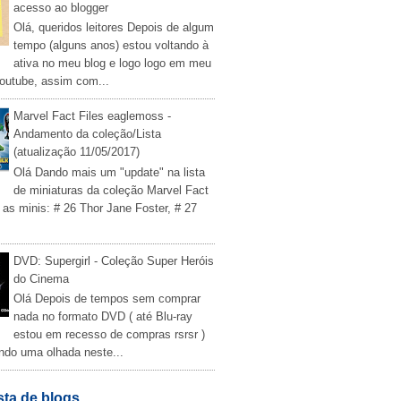
acesso ao blogger
Olá, queridos leitores Depois de algum
tempo (alguns anos) estou voltando à
ativa no meu blog e logo logo em meu
outube, assim com...
Marvel Fact Files eaglemoss -
Andamento da coleção/Lista
(atualização 11/05/2017)
Olá Dando mais um "update" na lista
de miniaturas da coleção Marvel Fact
 as minis: # 26 Thor Jane Foster, # 27
DVD: Supergirl - Coleção Super Heróis
do Cinema
Olá Depois de tempos sem comprar
nada no formato DVD ( até Blu-ray
estou em recesso de compras rsrsr )
ndo uma olhada neste...
sta de blogs