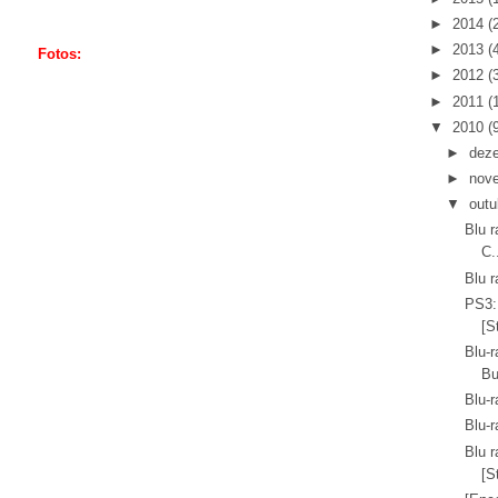
►
2014
(
►
2013
(
Fotos:
►
2012
(
►
2011
(
▼
2010
(
►
dez
►
nov
▼
outu
Blu r
C.
Blu 
PS3:
[S
Blu-r
Bu
Blu-r
Blu-r
Blu r
[S