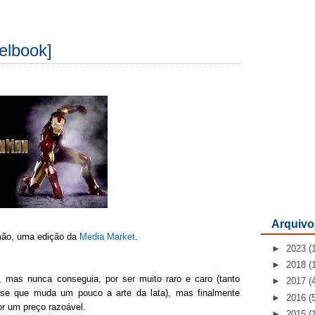
elbook]
Arquivo
emão, uma edição da
Media Market
.
►
2023
(
►
2018
(
 mas nunca conseguia, por ser muito raro e caro (tanto
►
2017
(
se que muda um pouco a arte da lata), mas finalmente
►
2016
(
or um preço razoável.
►
2015
(