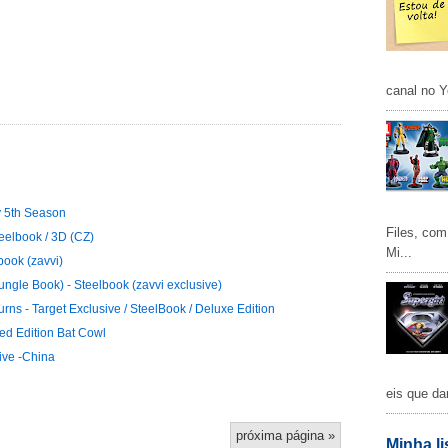
canal no Y
y 5th Season
Files, com
teelbook / 3D (CZ)
Mi...
book (zavvi)
ungle Book) - Steelbook (zavvi exclusive)
rns - Target Exclusive / SteelBook / Deluxe Edition
ted Edition Bat Cowl
ive -China
eis que da
próxima página »
Minha li