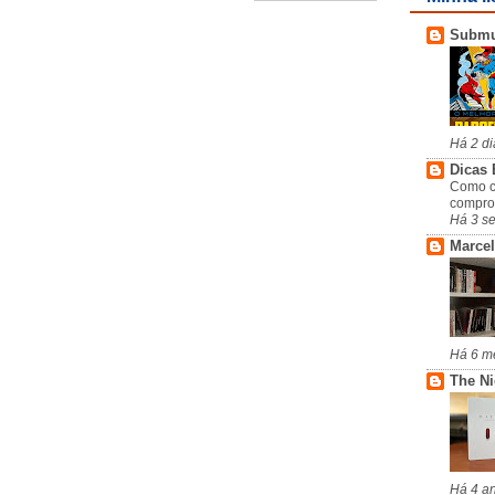
Subm
Há 2 di
Dicas 
Como c
compro
Há 3 s
Marcel
Há 6 m
The N
Há 4 a