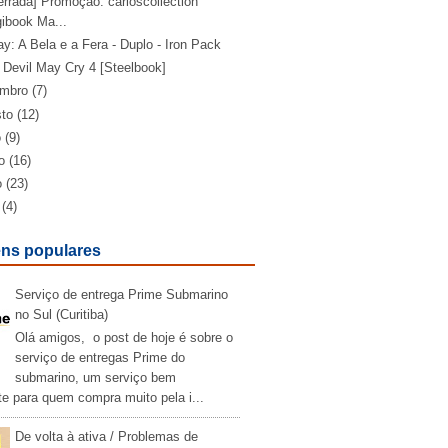
rrada] Promoção: carloscollection
gibook Ma...
ay: A Bela e a Fera - Duplo - Iron Pack
 Devil May Cry 4 [Steelbook]
embro
(7)
sto
(12)
o
(9)
o
(16)
o
(23)
(4)
ns populares
Serviço de entrega Prime Submarino
no Sul (Curitiba)
Olá amigos, o post de hoje é sobre o
serviço de entregas Prime do
submarino, um serviço bem
te para quem compra muito pela i...
De volta à ativa / Problemas de