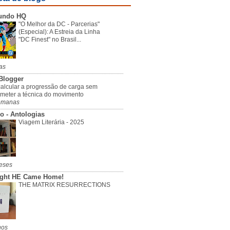
undo HQ
"O Melhor da DC - Parcerias"
(Especial): A Estreia da Linha
"DC Finest" no Brasil...
as
Blogger
alcular a progressão de carga sem
meter a técnica do movimento
emanas
o - Antologias
Viagem Literária - 2025
eses
ight HE Came Home!
THE MATRIX RESURRECTIONS
nos