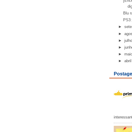
[Ence
di
Blu r
PS3:
►
set
►
ago
►
julh
►
junh
►
mai
►
abril
Postage
interessan