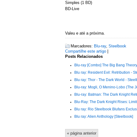
Simples (1 BD)
BD-Live
Valeu e até a próxima.
Marcadores:
Blu-ray
,
Steelbook
Compartilhe este artigo
|
Posts Relacionados
Blu-ray [Combo] The Big Bang Theor
Blu ray: Resident Evil: Retribution - S
Blu ray: Thor - The Dark World - Steel
Blu-ray: Mogli, O Menino-Lobo (The J
Blu-ray: Batman: The Dark Knight Retu
Blu-Ray: The Dark Knight Rises: Limi
Blu ray: Rio Steelbook Blufans Exclus
Blu ray: Alien Anthology [Steelbook]
« página anterior