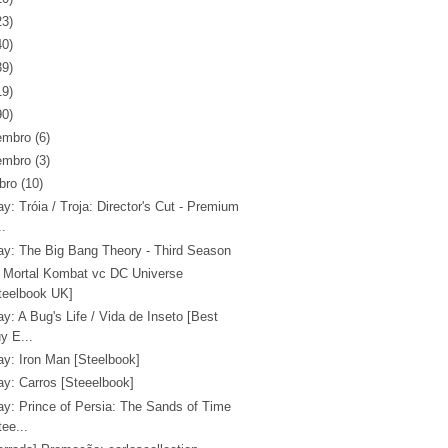
23)
40)
39)
19)
90)
embro
(6)
embro
(3)
bro
(10)
ay: Tróia / Troja: Director's Cut - Premium
..
ray: The Big Bang Theory - Third Season
 Mortal Kombat vc DC Universe
teelbook UK]
ay: A Bug's Life / Vida de Inseto [Best
y E...
ay: Iron Man [Steelbook]
ay: Carros [Steeelbook]
ay: Prince of Persia: The Sands of Time
tee...