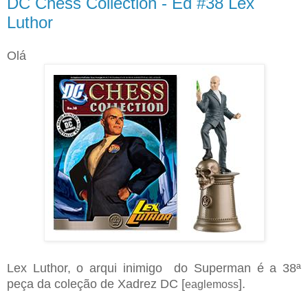
DC Chess Collection - Ed #38 Lex
Luthor
Olá
Lex Luthor, o arqui inimigo do Superman é a 38ª
peça da coleção de Xadrez DC [
].
eaglemoss