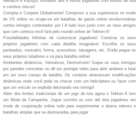
Heihachi e Kazuya, somados aos 6 novos jogadores com estilos de luta
e combos únicos!
Compita e Coopere Globalmente! Comprove a sua supremacia no modo
de VS online ou ocupe-se em batalhas de gaiola online revolucionárias
contra inimigos controlados por I.A tudo isso junto com os seus amigos
que com certeza você fará pelo mundo online de Tekken 6!
Possibilidades Infinitas de customizar jogadores! Construa os seus
próprios jogadores com cada detalhe imaginável. Escolha os seus
penteados, vestuário, forma, acessórios, tatuagens, etc. Então pegue os
seus próprios lutadores e vá para batalha online!
Ambientes dinâmicos, Interativos, Destrutíveis! Soque os seus inimigos
por paredes concretas ou dê um pontapé neles para abrir andares e lutar
em um novo campo de batalha. Os cenários atravessam modificações
dinâmicas onde você pode se chocar com um helicóptero ou fazer com
que um veículo se exploda detonando seu inimigo!
Além dos limites tradicionais de um jogo de luta agora o Tekken 6 tem
um Modo de Campanha. Jogue sozinho ou com até dois jogadores em
modo de cooperação online tudo para experimentar o drama intenso e
batalhas amplas que se destravadas para jogar.