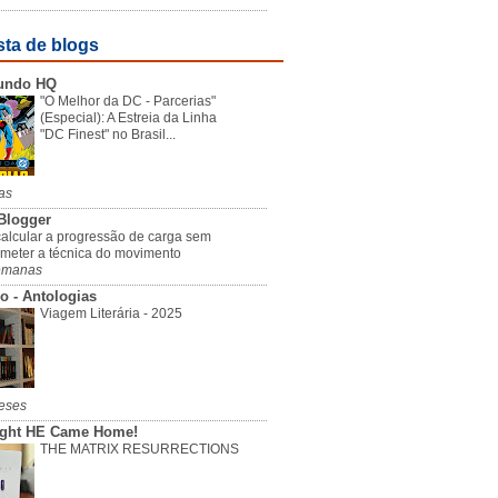
sta de blogs
undo HQ
"O Melhor da DC - Parcerias"
(Especial): A Estreia da Linha
"DC Finest" no Brasil...
as
Blogger
alcular a progressão de carga sem
meter a técnica do movimento
emanas
o - Antologias
Viagem Literária - 2025
eses
ight HE Came Home!
THE MATRIX RESURRECTIONS