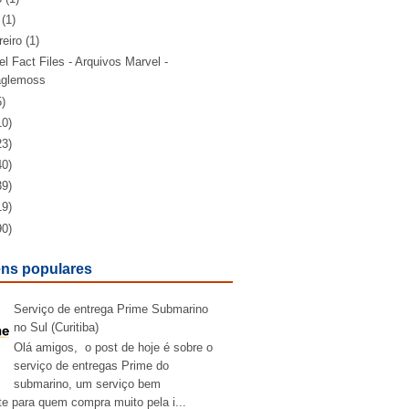
(1)
reiro
(1)
l Fact Files - Arquivos Marvel -
glemoss
5)
10)
23)
40)
39)
19)
90)
ns populares
Serviço de entrega Prime Submarino
no Sul (Curitiba)
Olá amigos, o post de hoje é sobre o
serviço de entregas Prime do
submarino, um serviço bem
te para quem compra muito pela i...