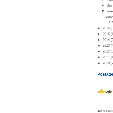
►
abril
▼
feve
Marve
Ea
►
2016
(
►
2015
(
►
2014
(
►
2013
(
►
2012
(
►
2011
(
►
2010
(
Postage
interessan