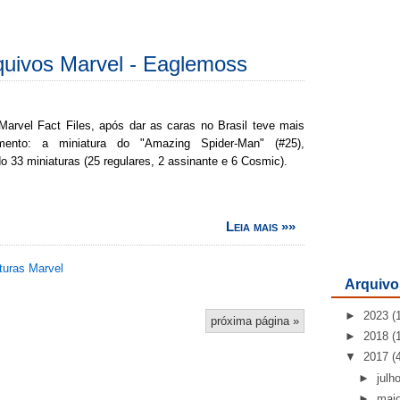
rquivos Marvel - Eaglemoss
Marvel Fact Files, após dar as caras no Brasil teve mais
ento: a miniatura do "Amazing Spider-Man" (#25),
 33 miniaturas (25 regulares, 2 assinante e 6 Cosmic).
Leia mais »»
turas Marvel
Arquivo
►
2023
(
próxima página »
►
2018
(
▼
2017
(
►
julh
►
mai