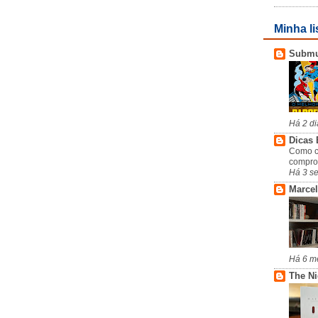
Minha li
Subm
Há 2 di
Dicas 
Como c
compro
Há 3 s
Marcel
Há 6 m
The N