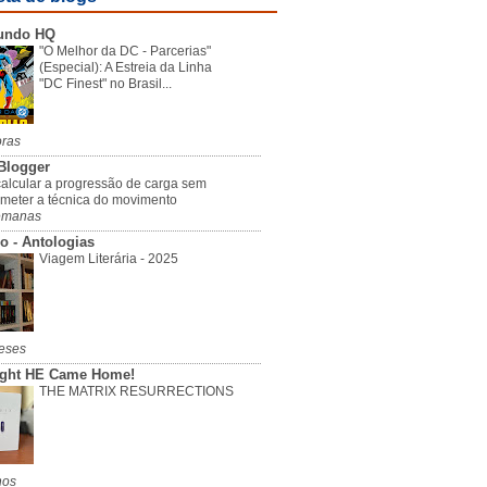
undo HQ
"O Melhor da DC - Parcerias"
(Especial): A Estreia da Linha
"DC Finest" no Brasil...
oras
Blogger
alcular a progressão de carga sem
meter a técnica do movimento
emanas
o - Antologias
Viagem Literária - 2025
eses
ight HE Came Home!
THE MATRIX RESURRECTIONS
nos