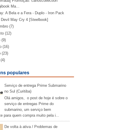
rrada] Promoção: carloscollection
gibook Ma...
ay: A Bela e a Fera - Duplo - Iron Pack
 Devil May Cry 4 [Steelbook]
embro
(7)
sto
(12)
o
(9)
o
(16)
o
(23)
(4)
ns populares
Serviço de entrega Prime Submarino
no Sul (Curitiba)
Olá amigos, o post de hoje é sobre o
serviço de entregas Prime do
submarino, um serviço bem
te para quem compra muito pela i...
De volta à ativa / Problemas de