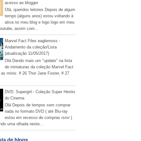
acesso ao blogger
Olá, queridos leitores Depois de algum
tempo (alguns anos) estou voltando à
ativa no meu blog e logo logo em meu
outube, assim com...
Marvel Fact Files eaglemoss -
Andamento da coleção/Lista
(atualização 11/05/2017)
Olá Dando mais um "update" na lista
de miniaturas da coleção Marvel Fact
 as minis: # 26 Thor Jane Foster, # 27
DVD: Supergirl - Coleção Super Heróis
do Cinema
Olá Depois de tempos sem comprar
nada no formato DVD ( até Blu-ray
estou em recesso de compras rsrsr )
ndo uma olhada neste...
sta de blogs