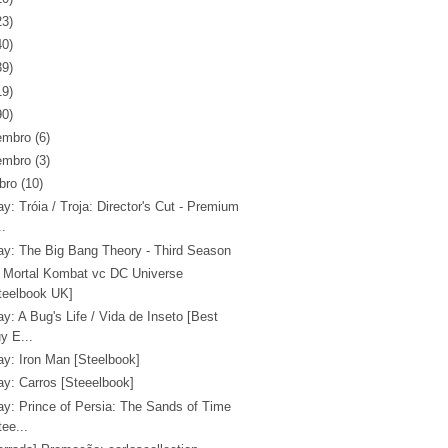
23)
40)
39)
19)
90)
embro
(6)
embro
(3)
bro
(10)
ay: Tróia / Troja: Director's Cut - Premium
..
ray: The Big Bang Theory - Third Season
 Mortal Kombat vc DC Universe
teelbook UK]
ay: A Bug's Life / Vida de Inseto [Best
y E...
ay: Iron Man [Steelbook]
ay: Carros [Steeelbook]
ay: Prince of Persia: The Sands of Time
tee...