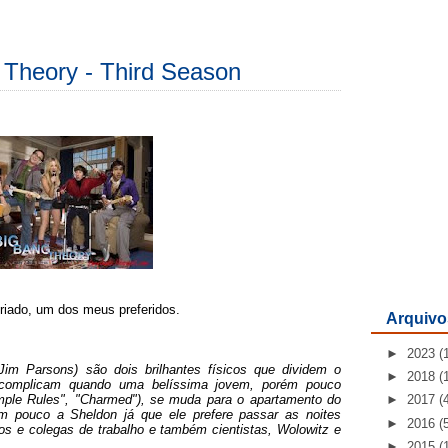
 Theory - Third Season
riado, um dos meus preferidos.
Arquivo
►
2023
(
Jim Parsons) são dois brilhantes físicos que dividem o
►
2018
(
complicam quando uma belíssima jovem, porém pouco
imple Rules", "Charmed"), se muda para o apartamento do
►
2017
(
m pouco a Sheldon já que ele prefere passar as noites
►
2016
(
os e colegas de trabalho e também cientistas, Wolowitz e
►
2015
(