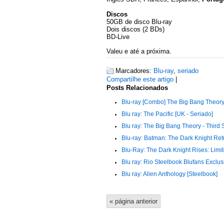
Discos
50GB de disco Blu-ray
Dois discos (2 BDs)
BD-Live
Valeu e até a próxima.
Marcadores:
Blu-ray
,
seriado
Compartilhe este artigo
|
Posts Relacionados
Blu-ray [Combo] The Big Bang Theor
Blu ray: The Pacific [UK - Seriado]
Blu ray: The Big Bang Theory - Third
Blu-ray: Batman: The Dark Knight Retu
Blu-Ray: The Dark Knight Rises: Limi
Blu ray: Rio Steelbook Blufans Exclus
Blu ray: Alien Anthology [Steelbook]
« página anterior