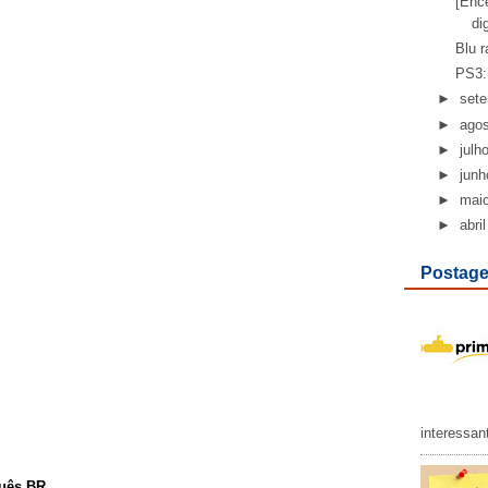
[Ence
di
Blu r
PS3:
►
set
►
ago
►
julh
►
junh
►
mai
►
abril
Postage
interessan
uês BR