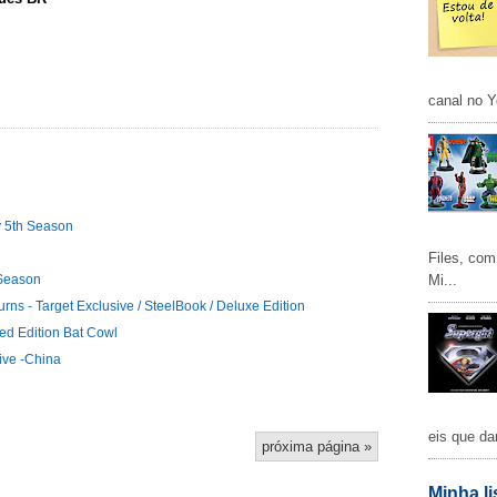
canal no Y
y 5th Season
Files, com
Mi...
 Season
rns - Target Exclusive / SteelBook / Deluxe Edition
ted Edition Bat Cowl
ive -China
eis que da
próxima página »
Minha li