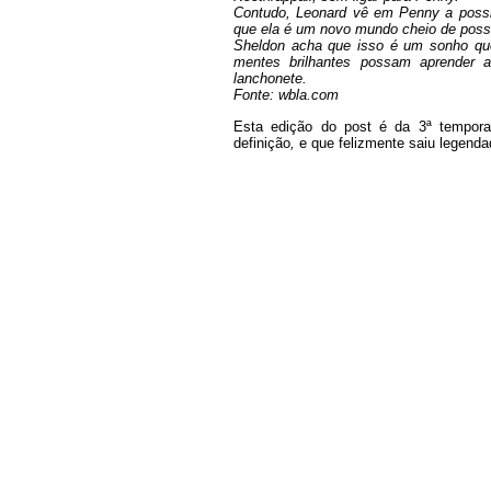
Contudo, Leonard vê em Penny a possib
que ela é um novo mundo cheio de possi
Sheldon acha que isso é um sonho que
mentes brilhantes possam aprender
lanchonete.
Fonte: wbla.com
Esta edição do post é da 3ª tempora
definição
,
e que felizmente saiu legend