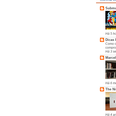
Subm
Há 5 h
Dicas 
Como c
compro
Há 3 s
Marcel
Há 6 m
The N
Há 4 a