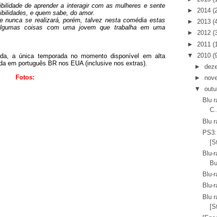
ilidade de aprender a interagir com as mulheres e sente
►
2014
(
bilidades, e quem sabe, do amor.
 nunca se realizará, porém, talvez nesta comédia estas
►
2013
(
 algumas coisas com uma jovem que trabalha em uma
►
2012
(
►
2011
(
▼
2010
(
da, a única temporada no momento disponível em alta
ada em português BR nos EUA (inclusive nos extras).
►
dez
Fotos:
►
nov
▼
outu
Blu r
C.
Blu 
PS3:
[S
Blu-r
Bu
Blu-r
Blu-r
Blu r
[S