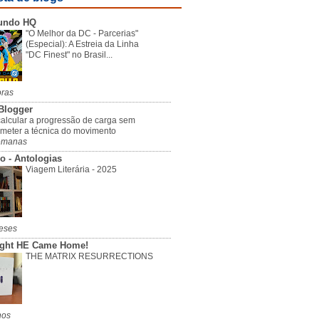
undo HQ
"O Melhor da DC - Parcerias"
(Especial): A Estreia da Linha
"DC Finest" no Brasil...
oras
Blogger
alcular a progressão de carga sem
meter a técnica do movimento
emanas
o - Antologias
Viagem Literária - 2025
eses
ight HE Came Home!
THE MATRIX RESURRECTIONS
nos