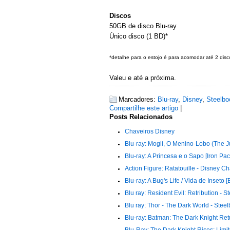
Discos
50GB de disco Blu-ray
Único disco (1 BD)*
*detalhe para o estojo é para acomodar até 2 dis
Valeu e até a próxima.
Marcadores:
Blu-ray
,
Disney
,
Steelbo
Compartilhe este artigo
|
Posts Relacionados
Chaveiros Disney
Blu-ray: Mogli, O Menino-Lobo (The J
Blu-ray: A Princesa e o Sapo [Iron P
Action Figure: Ratatouille - Disney C
Blu-ray: A Bug's Life / Vida de Inseto
Blu ray: Resident Evil: Retribution - S
Blu ray: Thor - The Dark World - Steel
Blu-ray: Batman: The Dark Knight Retu