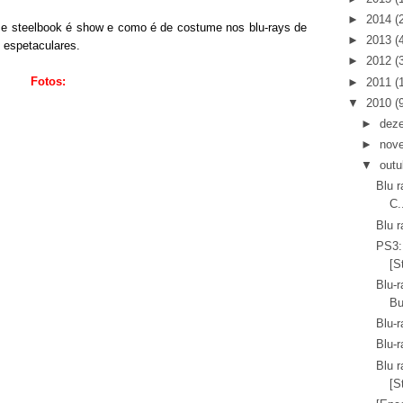
►
2014
(
sse steelbook é show e como é de costume nos blu-rays de
►
2013
(
 espetaculares.
►
2012
(
Fotos:
►
2011
(
▼
2010
(
►
dez
►
nov
▼
outu
Blu r
C.
Blu 
PS3:
[S
Blu-r
Bu
Blu-r
Blu-r
Blu r
[S