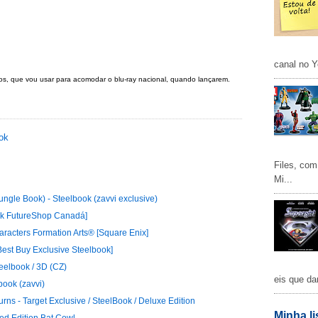
canal no Y
cos, que vou usar para acomodar o blu-ray nacional, quando lançarem.
ok
Files, com
Mi...
ungle Book) - Steelbook (zavvi exclusive)
ack FutureShop Canadá]
haracters Formation Arts® [Square Enix]
 [Best Buy Exclusive Steelbook]
teelbook / 3D (CZ)
eis que da
book (zavvi)
rns - Target Exclusive / SteelBook / Deluxe Edition
Minha li