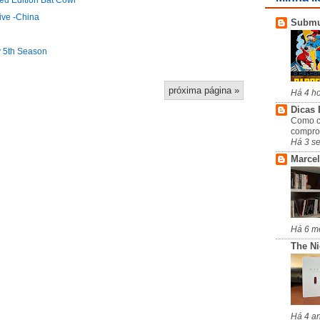
ted Edition Bat Cowl
ive -China
Subm
y 5th Season
próxima página »
Há 4 h
Dicas 
Como c
compro
Há 3 s
Marcel
Há 6 m
The N
Há 4 a