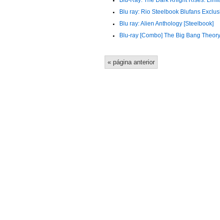
Blu-Ray: The Dark Knight Rises: Limi
Blu ray: Rio Steelbook Blufans Exclus
Blu ray: Alien Anthology [Steelbook]
Blu-ray [Combo] The Big Bang Theor
« página anterior