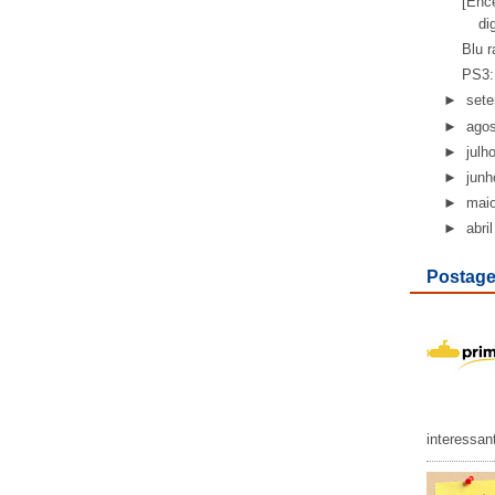
[Ence
di
Blu r
PS3:
►
set
►
ago
►
julh
►
junh
►
mai
►
abril
Postage
interessan