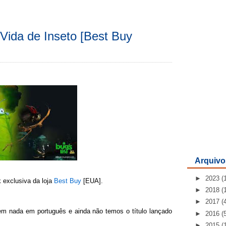
/ Vida de Inseto [Best Buy
Arquivo
►
2023
(
k exclusiva da loja
Best Buy
[EUA].
►
2018
(
►
2017
(
tem nada em português e ainda não temos o título lançado
►
2016
(
►
2015
(