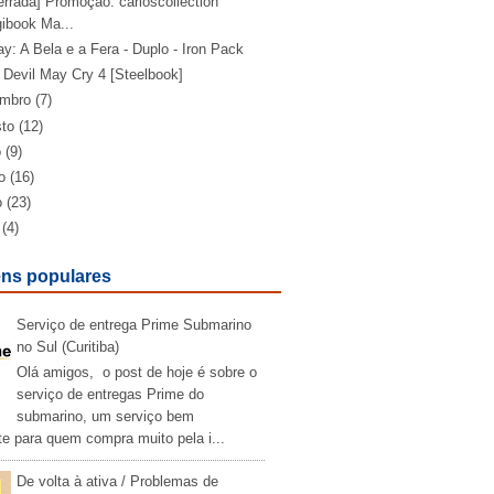
rrada] Promoção: carloscollection
gibook Ma...
ay: A Bela e a Fera - Duplo - Iron Pack
 Devil May Cry 4 [Steelbook]
embro
(7)
sto
(12)
o
(9)
o
(16)
o
(23)
(4)
ns populares
Serviço de entrega Prime Submarino
no Sul (Curitiba)
Olá amigos, o post de hoje é sobre o
serviço de entregas Prime do
submarino, um serviço bem
te para quem compra muito pela i...
De volta à ativa / Problemas de