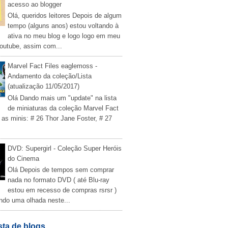
acesso ao blogger
Olá, queridos leitores Depois de algum
tempo (alguns anos) estou voltando à
ativa no meu blog e logo logo em meu
outube, assim com...
Marvel Fact Files eaglemoss -
Andamento da coleção/Lista
(atualização 11/05/2017)
Olá Dando mais um "update" na lista
de miniaturas da coleção Marvel Fact
 as minis: # 26 Thor Jane Foster, # 27
DVD: Supergirl - Coleção Super Heróis
do Cinema
Olá Depois de tempos sem comprar
nada no formato DVD ( até Blu-ray
estou em recesso de compras rsrsr )
ndo uma olhada neste...
sta de blogs