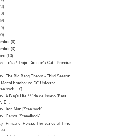
23)
40)
39)
19)
90)
embro
(6)
embro
(3)
bro
(10)
ay: Tróia / Troja: Director's Cut - Premium
..
ray: The Big Bang Theory - Third Season
 Mortal Kombat vc DC Universe
teelbook UK]
ay: A Bug's Life / Vida de Inseto [Best
y E...
ay: Iron Man [Steelbook]
ay: Carros [Steeelbook]
ay: Prince of Persia: The Sands of Time
tee...