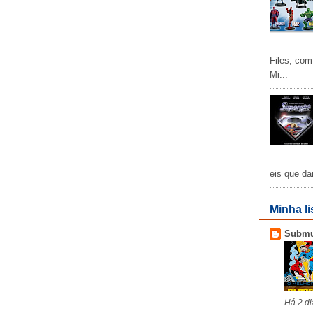
Files, com
Mi...
eis que da
Minha li
Subm
Há 2 di