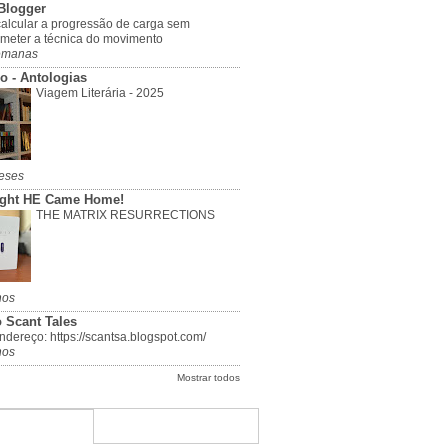
Blogger
alcular a progressão de carga sem
meter a técnica do movimento
emanas
o - Antologias
Viagem Literária - 2025
eses
ight HE Came Home!
THE MATRIX RESURRECTIONS
nos
 Scant Tales
dereço: https://scantsa.blogspot.com/
nos
Mostrar todos