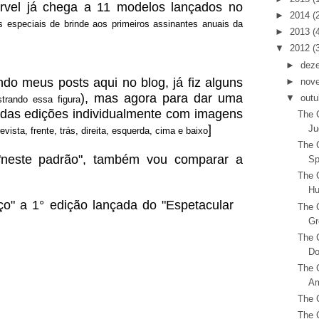
rvel já chega a 11 modelos lançados no
►
2014
(
s especiais de brinde aos primeiros assinantes anuais da
►
2013
(
▼
2012
(
►
dez
o meus posts aqui no blog, já fiz alguns
►
nov
), mas agora para dar uma
▼
outu
strando essa figura
s das edições individualmente com imagens
The C
]
Ju
revista, frente, trás, direita, esquerda, cima e baixo
The C
"neste padrão", também vou comparar a
Sp
The C
Hu
" a 1° edição lançada do "Espetacular
The C
Gr
The C
Do
The C
Am
The C
The C