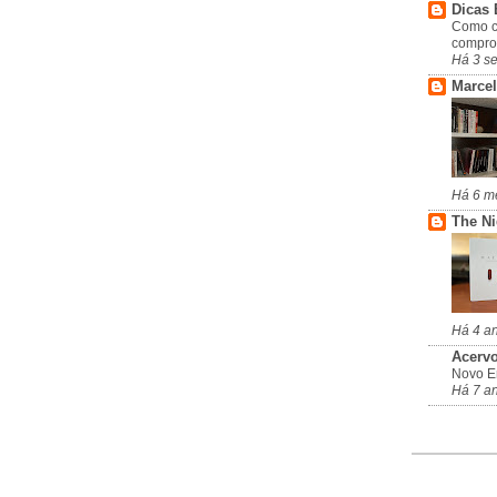
Dicas 
Como c
compro
Há 3 s
Marcel
Há 6 m
The N
Há 4 a
Acervo
Novo En
Há 7 a