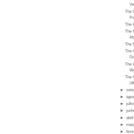
Ve
The C
Pr
The C
The C
Ab
The C
The C
Oc
The C
Wo
The C
UK
►
set
►
ago
►
julh
►
junh
►
abril
►
mar
►
feve