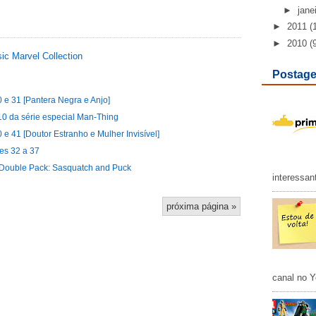
►
jane
►
2011
(
►
2010
(
ic Marvel Collection
Postage
0 e 31 [Pantera Negra e Anjo]
10 da série especial Man-Thing
 e 41 [Doutor Estranho e Mulher Invisível]
es 32 a 37
3 Double Pack: Sasquatch and Puck
interessan
próxima página »
canal no Y