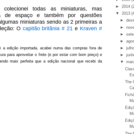
►
2014
(
 colecionei todas as miniaturas, mas
▼
2013
(
ta de espaço
e também por questões
►
dez
l
gumas miniaturas sendo as 2 primeiras a
►
nov
oleção: O
capitão
britânia # 21
e
Kraven #
►
set
►
ago
 é a edição importada, acabei numa das compras fora de
►
julh
ura para aproveitar o frete (e por estar com bom preço) e
►
junh
ndo mais perfeita que a edição nacional que recebi da
▼
mai
Class
Es
The C
Ca
Fichá
Ma
Ediç
Mi
Ediç
Ma
The C