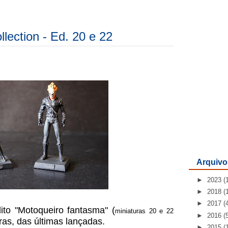
lection - Ed. 20 e 22
Arquivo
►
2023
(
►
2018
(
►
2017
(
ito "Moto
queiro fantasma"
(
miniaturas 20 e 22
►
2016
(
uras, das últimas lançadas.
►
2015
(