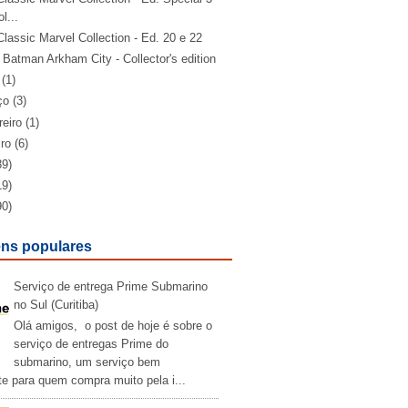
l...
lassic Marvel Collection - Ed. 20 e 22
Batman Arkham City - Collector's edition
(1)
ço
(3)
reiro
(1)
iro
(6)
39)
19)
90)
ns populares
Serviço de entrega Prime Submarino
no Sul (Curitiba)
Olá amigos, o post de hoje é sobre o
serviço de entregas Prime do
submarino, um serviço bem
te para quem compra muito pela i...