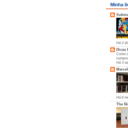
Minha li
Subm
Há 2 di
Dicas 
Como c
compro
Há 3 s
Marcel
Há 6 m
The N