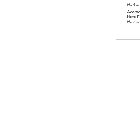
Há 4 a
Acervo
Novo En
Há 7 a