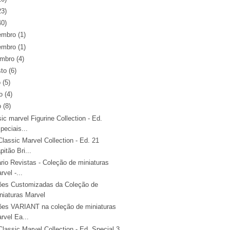
23)
40)
embro
(1)
embro
(1)
embro
(4)
sto
(6)
o
(5)
o
(4)
o
(8)
ic marvel Figurine Collection - Ed.
peciais...
lassic Marvel Collection - Ed. 21
pitão Bri...
rio Revistas - Coleção de miniaturas
rvel -...
ões Customizadas da Coleção de
niaturas Marvel
ões VARIANT na coleção de miniaturas
rvel Ea...
lassic Marvel Collection - Ed. Special 3