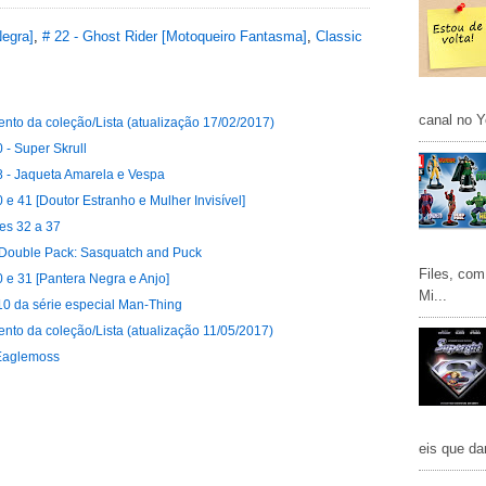
Negra]
,
# 22 - Ghost Rider [Motoqueiro Fantasma]
,
Classic
canal no Y
nto da coleção/Lista (atualização 17/02/2017)
 - Super Skrull
8 - Jaqueta Amarela e Vespa
 e 41 [Doutor Estranho e Mulher Invisível]
es 32 a 37
3 Double Pack: Sasquatch and Puck
Files, com
0 e 31 [Pantera Negra e Anjo]
Mi...
10 da série especial Man-Thing
nto da coleção/Lista (atualização 11/05/2017)
 Eaglemoss
eis que da