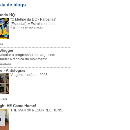
sta de blogs
undo HQ
"O Melhor da DC - Parcerias"
(Especial): A Estreia da Linha
"DC Finest" no Brasil...
as
Blogger
alcular a progressão de carga sem
meter a técnica do movimento
emanas
o - Antologias
Viagem Literária - 2025
eses
ight HE Came Home!
THE MATRIX RESURRECTIONS