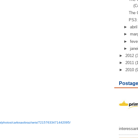
(Co
The C
PS3: 
►
abril
►
mar
►
feve
►
jane
►
2012
(
►
2011
(
►
2010
(
Postage
com/photos/carlosaobraz/sets/72157633471442095/
interessan