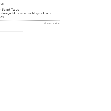
nos
 Scant Tales
dereço: https://scantsa.blogspot.com/
nos
Mostrar todos