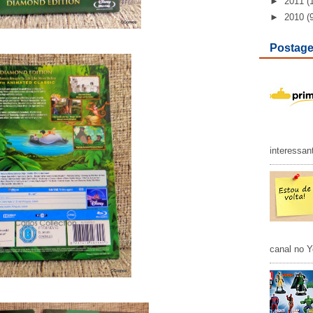
►
2011
(
►
2010
(
Postage
interessan
canal no Y