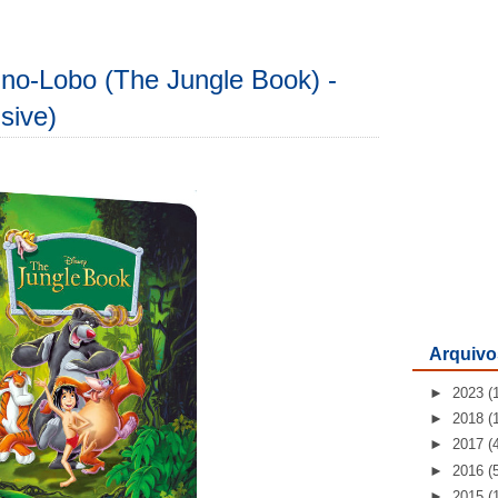
ino-Lobo (The Jungle Book) -
sive)
Arquivo
►
2023
(
►
2018
(
►
2017
(
►
2016
(
►
2015
(