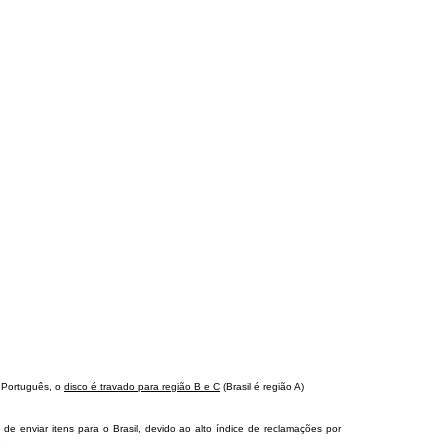
 Português, o
disco é travado para região B e C
(Brasil é região A)
 de enviar itens para o Brasil, devido ao alto índice de reclamações por