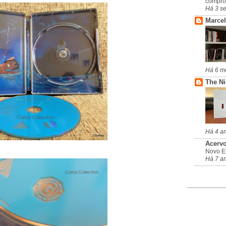
compro
Há 3 s
Marcel
Há 6 m
The N
Há 4 a
Acervo
Novo En
Há 7 a