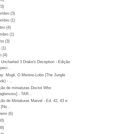
23)
embro
(3)
embro
(1)
bro
(4)
embro
(1)
sto
(3)
o
(1)
o
(4)
 Uncharted 3 Drake's Deception - Edição
peci...
ray: Mogli, O Menino-Lobo (The Jungle
ok) - ...
ção de miniaturas Doctor Who
aglemoss] - TAR...
ão de Miniaturas Marvel - Ed. 42, 43 e
 [No...
reiro
(6)
40)
39)