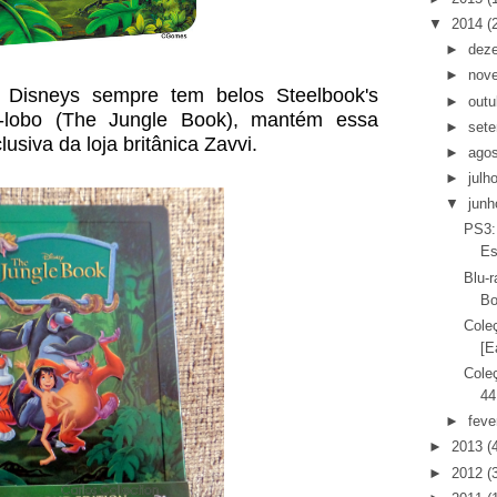
▼
2014
(
►
dez
►
nov
Disneys sempre tem belos Steelbook's
►
outu
o-lobo (The Jungle Book), mantém essa
►
set
usiva da loja britânica Zavvi.
►
ago
►
julh
▼
junh
PS3:
Es
Blu-
Bo
Cole
[E
Coleç
44
►
feve
►
2013
(
►
2012
(