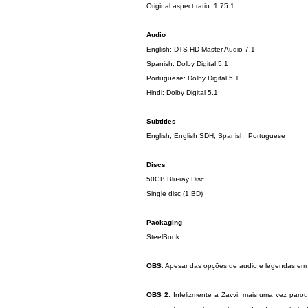
Original aspect ratio: 1.75:1
Audio
English: DTS-HD Master Audio 7.1
Spanish: Dolby Digital 5.1
Portuguese: Dolby Digital 5.1
Hindi: Dolby Digital 5.1
Subtitles
English, English SDH, Spanish, Portuguese
Discs
50GB Blu-ray Disc
Single disc (1 BD)
Packaging
SteelBook
OBS
: Apesar das opções de audio e legendas em
OBS 2
: Infelizmente a Zavvi, mais uma vez parou