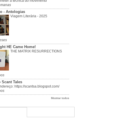
meter a técnica do movimento
emanas
o - Antologias
Viagem Literária - 2025
eses
ight HE Came Home!
THE MATRIX RESURRECTIONS
nos
 Scant Tales
dereço: https://scantsa.blogspot.com/
nos
Mostrar todos