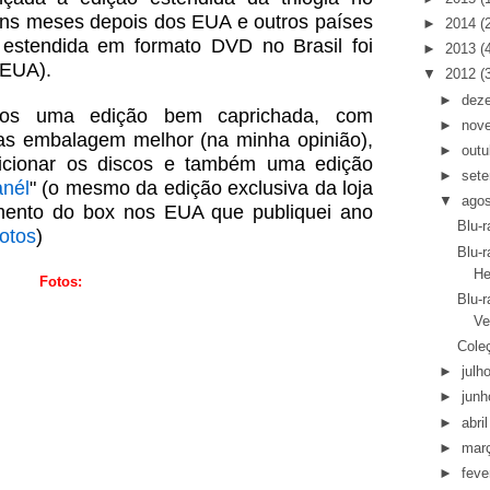
guns meses depois dos EUA e outros países
►
2014
(
estendida em formato DVD no Brasil foi
►
2013
(
 EUA).
▼
2012
(
►
dez
os uma edição bem caprichada, com
►
nov
mas embalagem melhor (na minha opinião),
►
outu
cionar os discos e também uma edição
►
set
nél
" (o mesmo da edição exclusiva da loja
▼
ago
mento do box nos EUA que publiquei ano
Blu-
fotos
)
Blu-r
He
Fotos:
Blu-r
Ve
Cole
►
julh
►
junh
►
abril
►
mar
►
feve