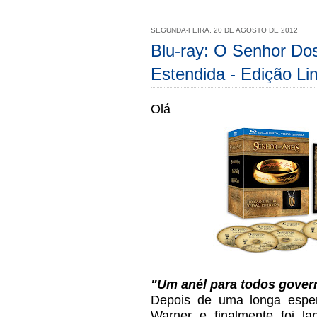
SEGUNDA-FEIRA, 20 DE AGOSTO DE 2012
Blu-ray: O Senhor Dos
Estendida - Edição L
Olá
"Um anél para todos gover
Depois de uma longa esper
Warner e finalmente foi la