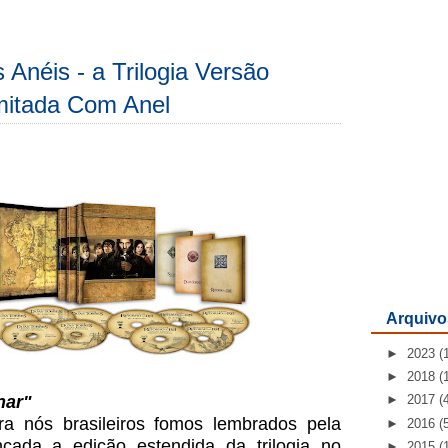
 Anéis - a Trilogia Versão
imitada Com Anel
Arquivo
►
2023
(
►
2018
(
nar"
►
2017
(
a nós brasileiros fomos lembrados pela
►
2016
(
nçada a edição estendida da trilogia no
►
2015
(