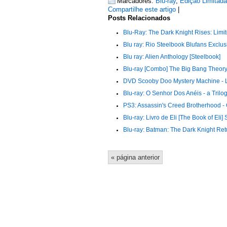
Marcadores:
Blu-ray
,
Edição Limitada
Compartilhe este artigo
|
Posts Relacionados
Blu-Ray: The Dark Knight Rises: Limi
Blu ray: Rio Steelbook Blufans Exclus
Blu ray: Alien Anthology [Steelbook]
Blu-ray [Combo] The Big Bang Theor
DVD Scooby Doo Mystery Machine - Lim
Blu-ray: O Senhor Dos Anéis - a Tril
PS3: Assassin's Creed Brotherhood -
Blu-ray: Livro de Eli [The Book of Eli]
Blu-ray: Batman: The Dark Knight Retu
« página anterior