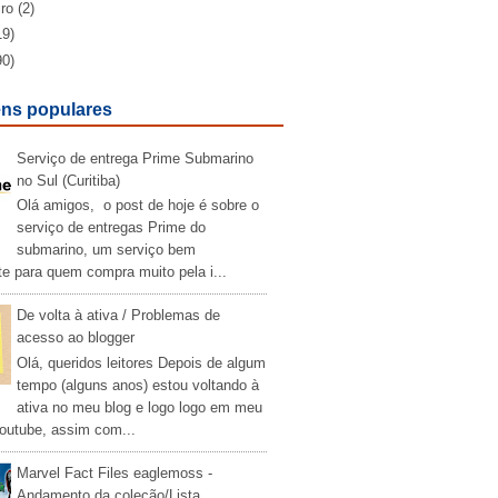
iro
(2)
19)
90)
ns populares
Serviço de entrega Prime Submarino
no Sul (Curitiba)
Olá amigos, o post de hoje é sobre o
serviço de entregas Prime do
submarino, um serviço bem
te para quem compra muito pela i...
De volta à ativa / Problemas de
acesso ao blogger
Olá, queridos leitores Depois de algum
tempo (alguns anos) estou voltando à
ativa no meu blog e logo logo em meu
outube, assim com...
Marvel Fact Files eaglemoss -
Andamento da coleção/Lista