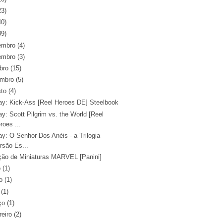
23)
40)
39)
embro
(4)
embro
(3)
bro
(15)
embro
(5)
sto
(4)
ray: Kick-Ass [Reel Heroes DE] Steelbook
ay: Scott Pilgrim vs. the World [Reel
roes ...
ay: O Senhor Dos Anéis - a Trilogia
rsão Es...
ção de Miniaturas MARVEL [Panini]
o
(1)
o
(1)
(1)
ço
(1)
reiro
(2)