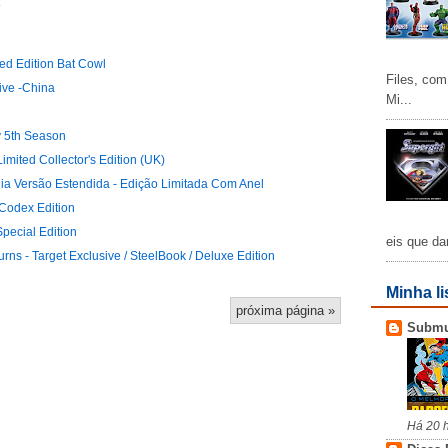
ted Edition Bat Cowl
Files, com
ive -China
Mi...
y 5th Season
ited Collector's Edition (UK)
ogia Versão Estendida - Edição Limitada Com Anel
 Codex Edition
 Special Edition
eis que da
rns - Target Exclusive / SteelBook / Deluxe Edition
Minha li
próxima página »
Subm
Há 20 