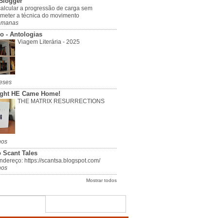
Blogger
alcular a progressão de carga sem
meter a técnica do movimento
emanas
o - Antologias
Viagem Literária - 2025
eses
ight HE Came Home!
THE MATRIX RESURRECTIONS
nos
 Scant Tales
dereço: https://scantsa.blogspot.com/
nos
Mostrar todos