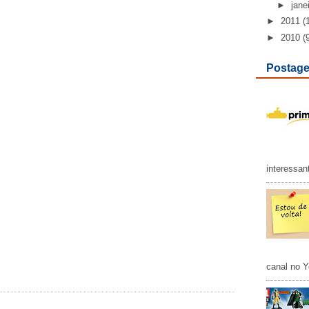
►
jane
►
2011
(
►
2010
(
Postage
interessan
canal no Y