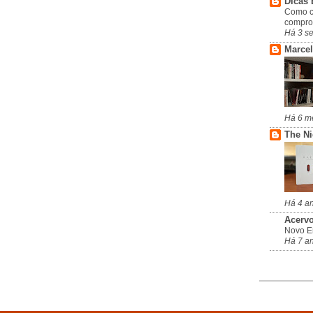
Dicas 
Como c
compro
Há 3 s
Marcel
Há 6 m
The N
Há 4 a
Acervo
Novo En
Há 7 a