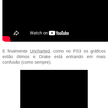
E finalmente
Uncharted
, como no PS3 os gráficos
estão ótimos e Drake está entrando em mais
confusão (como sempre).