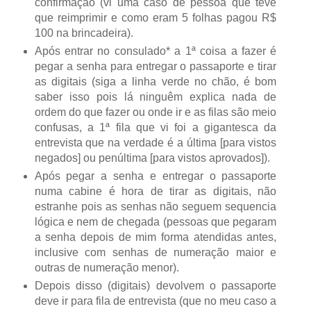
confirmação (vi uma caso de pessoa que teve
que reimprimir e como eram 5 folhas pagou R$
100 na brincadeira).
Após entrar no consulado* a 1ª coisa a fazer é
pegar a senha para entregar o passaporte e tirar
as digitais (siga a linha verde no chão, é bom
saber isso pois lá ninguêm explica nada de
ordem do que fazer ou onde ir e as filas são meio
confusas, a 1ª fila que vi foi a gigantesca da
entrevista que na verdade é a última [para vistos
negados] ou penúltima [para vistos aprovados]).
Após pegar a senha e entregar o passaporte
numa cabine é hora de tirar as digitais, não
estranhe pois as senhas não seguem sequencia
lógica e nem de chegada (pessoas que pegaram
a senha depois de mim forma atendidas antes,
inclusive com senhas de numeração maior e
outras de numeração menor).
Depois disso (digitais) devolvem o passaporte
deve ir para fila de entrevista (que no meu caso a