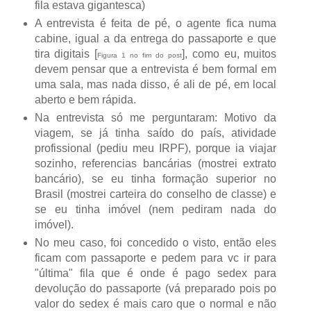
fila estava gigantesca)
A entrevista é feita de pé, o agente fica numa
cabine, igual a da entrega do passaporte e que
tira digitais [
], como eu, muitos
Figura 1 no fim do post
devem pensar que a entrevista é bem formal em
uma sala, mas nada disso, é ali de pé, em local
aberto e bem rápida.
Na entrevista só me perguntaram: Motivo da
viagem, se já tinha saído do país, atividade
profissional (pediu meu IRPF), porque ia viajar
sozinho, referencias bancárias (mostrei extrato
bancário), se eu tinha formação superior no
Brasil (mostrei carteira do conselho de classe) e
se eu tinha imóvel (nem pediram nada do
imóvel).
No meu caso, foi concedido o visto, então eles
ficam com passaporte e pedem para vc ir para
"última" fila que é onde é pago sedex para
devolução do passaporte (vá preparado pois po
valor do sedex é mais caro que o normal e não