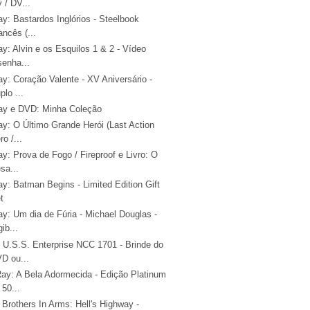
y / DV...
ay: Bastardos Inglórios - Steelbook
ancês (...
ay: Alvin e os Esquilos 1 & 2 - Vídeo
senha...
ay: Coração Valente - XV Aniversário -
plo ...
ray e DVD: Minha Coleção
ay: O Último Grande Herói (Last Action
ro /...
ay: Prova de Fogo / Fireproof e Livro: O
sa...
ay: Batman Begins - Limited Edition Gift
t
ay: Um dia de Fúria - Michael Douglas -
gib...
 U.S.S. Enterprise NCC 1701 - Brinde do
D ou...
Ray: A Bela Adormecida - Edição Platinum
 50...
Brothers In Arms: Hell's Highway -