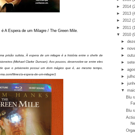
►
2014
(
►
2013
(
►
2012
(
►
2011
(
 é A Espera de um Milagre / The Green Mile.
▼
2010
(
►
dez
►
nov
►
outu
 prisão sulista, À espera de um milagre é a história entre o chefe de
ioneiros (Michael Clarke Duncan). Aos poucos, desenvolve-se entre eles
►
set
de que o prisioneiro possui um dom mágico que é, ao mesmo tempo,
►
ago
nema.com/filmes/a-espera-de-um-milagre/)
►
julh
►
junh
▼
mai
Blu r
Fa
Blu r
Actio
Ne
Orga