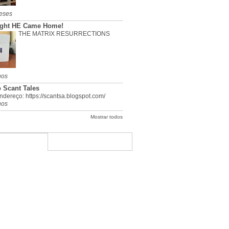
eses
ight HE Came Home!
THE MATRIX RESURRECTIONS
nos
 Scant Tales
dereço: https://scantsa.blogspot.com/
nos
Mostrar todos