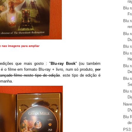
ra
Blu r
Fr
Blu r
re
Blu r
Du
Blu 
e nas imagens para ampliar
Blu r
He
dições que mais gosto : "
Blu-ray Book
" (ou também
Blu r
 é o filme em formato Blu-ray + livro, num só produto,
por
De
ançado filme neste tipo de edição
. este tipo de edição é
Blu r
emanha.
Se
Blu r
Di
Nave
DV
Blu 
de
PS3: 