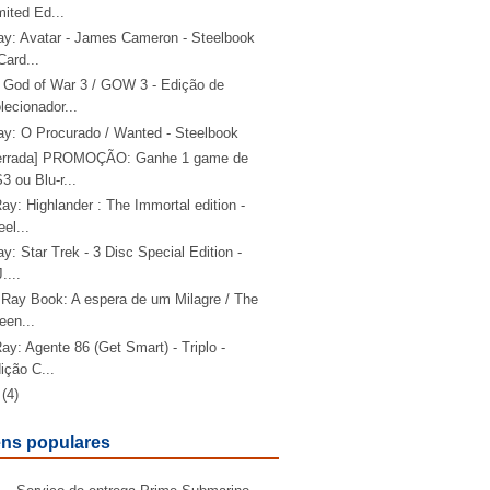
mited Ed...
ray: Avatar - James Cameron - Steelbook
Card...
 God of War 3 / GOW 3 - Edição de
lecionador...
ray: O Procurado / Wanted - Steelbook
errada] PROMOÇÃO: Ganhe 1 game de
3 ou Blu-r...
ay: Highlander : The Immortal edition -
eel...
ay: Star Trek - 3 Disc Special Edition -
....
- Ray Book: A espera de um Milagre / The
een...
ay: Agente 86 (Get Smart) - Triplo -
ição C...
(4)
ns populares