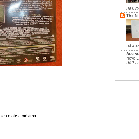
Há 6 m
The N
Há 4 a
Acervo
Novo En
Há 7 a
aleu e até a próxima