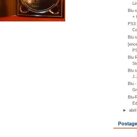
Li
Blu 
+ 
PS3:
Co
Blu 
[enc
PS
Blu R
St
Blu r
J.J
Blu 
Gr
Blu-R
Ed
►
abril
Postage