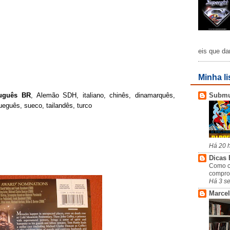
eis que da
Minha li
Subm
tuguês BR
, Alemão SDH, italiano, chinês, dinamarquês,
ueguês, sueco, tailandês, turco
Há 20 
Dicas 
Como c
compro
Há 3 s
Marcel