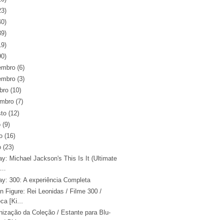
23)
40)
39)
19)
90)
embro
(6)
embro
(3)
bro
(10)
embro
(7)
sto
(12)
o
(9)
o
(16)
o
(23)
ay: Michael Jackson's This Is It (Ultimate
...
ay: 300: A experiência Completa
n Figure: Rei Leonidas / Filme 300 /
ca [Ki...
nização da Coleção / Estante para Blu-