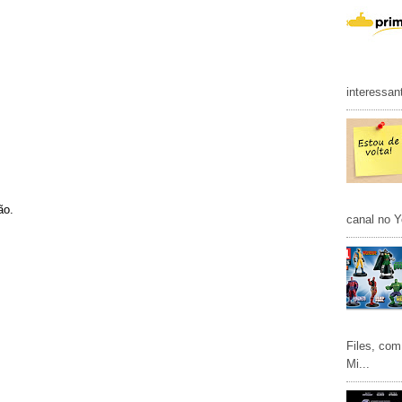
interessan
ão.
canal no Y
Files, com
Mi...