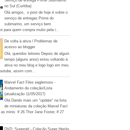
Serviço de entrega Prime Submarino
no Sul (Curitiba)
Olá amigos, o post de hoje é sobre o
serviço de entregas Prime do
submarino, um serviço bem
te para quem compra muito pela i...
De volta à ativa / Problemas de
acesso ao blogger
Olá, queridos leitores Depois de algum
tempo (alguns anos) estou voltando à
ativa no meu blog e logo logo em meu
outube, assim com...
Marvel Fact Files eaglemoss -
Andamento da coleção/Lista
(atualização 11/05/2017)
Olá Dando mais um "update" na lista
de miniaturas da coleção Marvel Fact
 as minis: # 26 Thor Jane Foster, # 27
DVD: Supergirl - Coleção Super Heróis